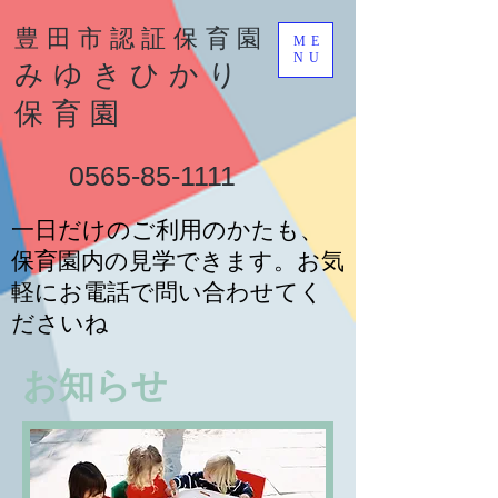
豊田市認証保育園
ME
NU
みゆきひかり
保育園
0565-85-1111
一日だけのご利用のかたも、
保育園内の見学できます。お気
軽にお電話で問い合わせてく
ださいね
お知らせ